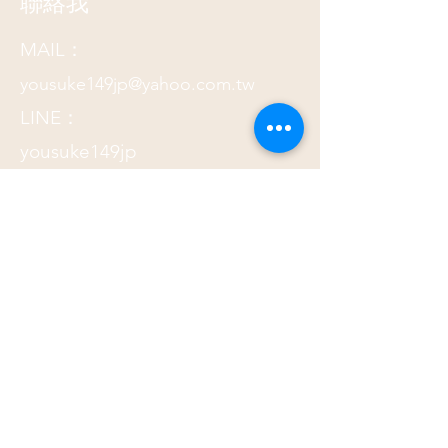
聯絡我
MAIL：
yousuke149jp@yahoo.com.tw
LINE：
yousuke149jp
提交